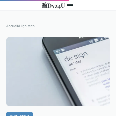
📰
Dvz4U
Accueil
›
High tech