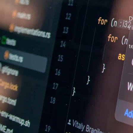
D
l
t