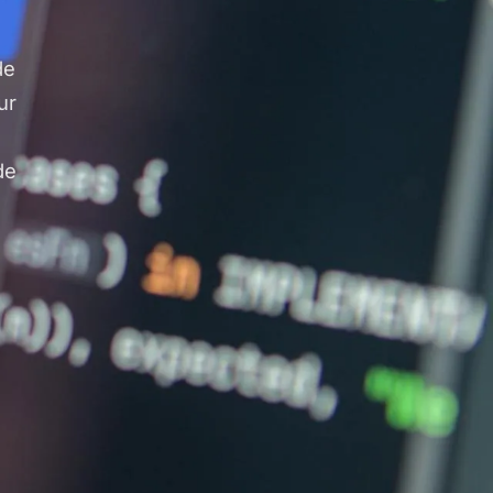
de
ur
de