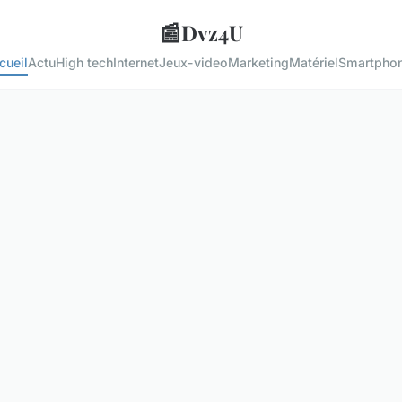
📰
Dvz4U
cueil
Actu
High tech
Internet
Jeux-video
Marketing
Matériel
Smartpho