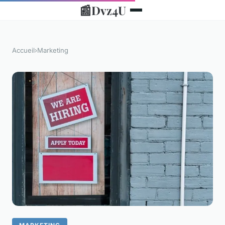
📰
Dvz4U
Accueil
›
Marketing