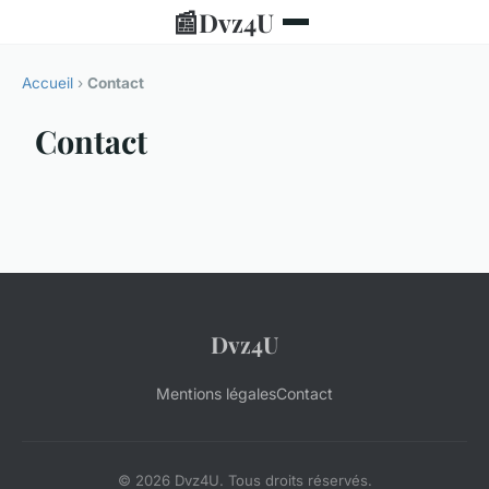
📰
Dvz4U
Accueil
›
Contact
Contact
Dvz4U
Mentions légales
Contact
© 2026 Dvz4U. Tous droits réservés.