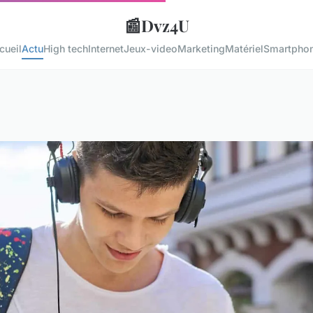
📰
Dvz4U
cueil
Actu
High tech
Internet
Jeux-video
Marketing
Matériel
Smartpho