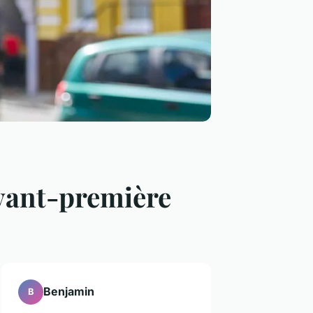
 avant-première
Benjamin
B